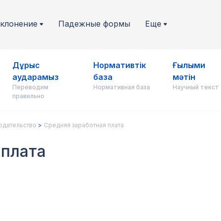
клонение
Падежные формы
Еще
Дұрыс
Нормативтік
Ғылыми
аударамыз
база
мәтін
Переводим
Нормативная база
Научный текст
правильно
одательство
Средняя заработная плата
 плата