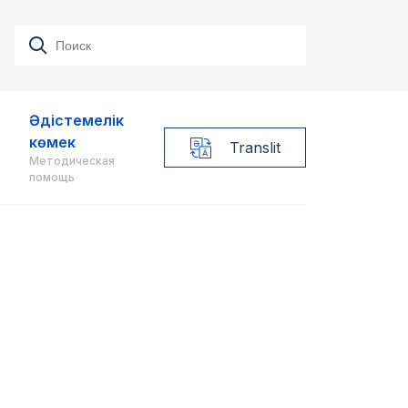
Әдістемелік
көмек
Translit
Методическая
помощь