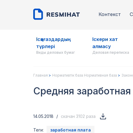
Контекст
С
Ісқағаздардың
Іскери хат
түрлері
алмасу
Виды деловых бумаг
Деловая переписка
Главная
Нормативтік база Нормативная база
Закон
Средняя заработная
14.05.2018
/
скачан 3102 раза
Теги:
заработная плата