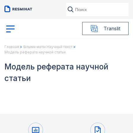
Translit
Главная
Ғылыми мәтін Научный текст
Модель реферата научной статьи
Модель реферата научной
статьи