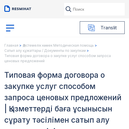
Translit
Главная
Әдістемелік көмек Методическая помощь
Сатып алу құжаттары / Документы по закупкам
Типовая форма договора о закупке услуг способом запроса
ценовых предложений
Типовая форма договора о
закупке услуг способом
запроса ценовых предложений
| Қызметтерді баға ұсынысын
сұрату тәсілімен сатып алу