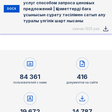
услуг способом запроса ценовых
предложений | Қызметтерді баға
DOCX
ұсынысын сұрату тәсілімен сатып алу
туралы үлгілік шарт нысаны
скачан 1225 раз
84 361
416
пользователей с нами
документов на сайте
19 672
14 787