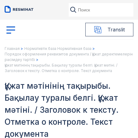
Translit
Главная
Нормативтік база Нормативная база
Порядок оформления реквизитов документа / Құжат деректемелерін
рәсімдеу тәртібі
Құжат мәтінінің тақырыбы. Бақылау туралы белгі. Құжат мәтіні. /
Заголовок к тексту. Отметка о контроле. Текст документа
Құжат мәтінінің тақырыбы.
Бақылау туралы белгі. Құжат
мәтіні. / Заголовок к тексту.
Отметка о контроле. Текст
документа