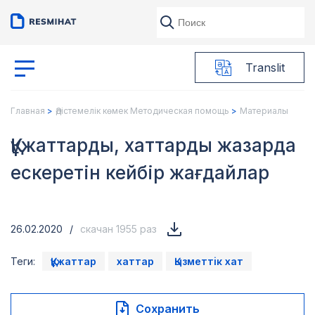
Translit
Главная
Әдістемелік көмек Методическая помощь
Материалы
Құжаттарды, хаттарды жазарда
ескеретін кейбiр жағдайлар
26.02.2020
/
скачан 1955 раз
Теги:
Құжаттар
хаттар
Қызметтiк хат
Сохранить