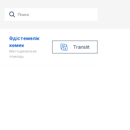
Әдістемелік
көмек
Translit
Методическая
помощь