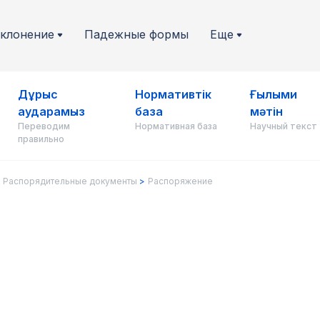
клонение
Падежные формы
Еще
Дұрыс
Нормативтік
Ғылыми
аударамыз
база
мәтін
Переводим
Нормативная база
Научный текст
правильно
Распорядительные документы
Распоряжение