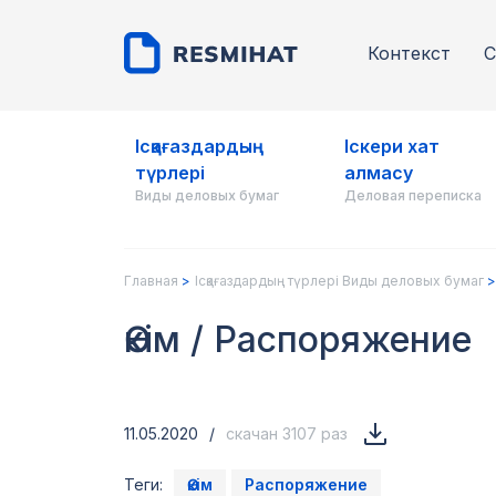
Контекст
С
Ісқағаздардың
Іскери хат
түрлері
алмасу
Виды деловых бумаг
Деловая переписка
Главная
Ісқағаздардың түрлері Виды деловых бумаг
Өкім / Распоряжение
11.05.2020
/
скачан 3107 раз
Теги:
Өкім
Распоряжение