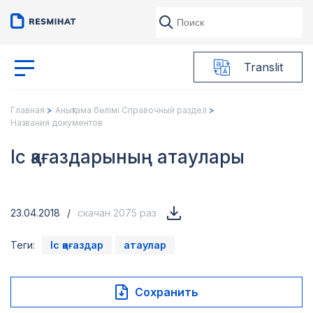
Translit
Главная
Анықтама бөлімі Справочный раздел
Названия документов
Іс қағаздарының атаулары
23.04.2018
/
скачан 2075 раз
Теги:
Іс қағаздар
атаулар
Сохранить