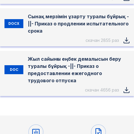
Сынақ мерзімін ұзарту туралы бұйрық -
||- Приказ о продлении испытательного
DOCX
срока
скачан 2855 раз
Жыл сайынғы еңбек демалысын беру
туралы бұйрық -||- Приказ о
DOC
предоставлении ежегодного
трудового отпуска
скачан 4656 раз