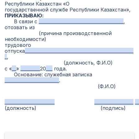
Республики Казахстан «О
государственной службе Республики Казахстан»,
ПРИКАЗЫВАЮ:
В связи с
_______________________________________
,
отозвать из
(причина производственной
необходимости)
трудового
отпуска
__________________________________________________
_
,
(должность, Ф.И.О)
с «
__
»
_________
20
___
года.
Основание: служебная записка
_________________________
.
(Ф.И.О)
_______________________
__________________
_
(должность)
(подпись)