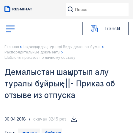
Translit
Главная
Ісқағаздардың түрлері Виды деловых бумаг
Распорядительные документы
Шаблоны приказов по личному составу
Демалыстан шақыртып алу
туралы бұйрық -||- Приказ об
отзыве из отпуска
30.04.2018
/
скачан 3245 раз
Теги:
приказ
бұйрық