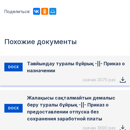
Поделиться:
Похожие документы
Тағайындау туралы бұйрық -||- Приказ о
DOCX
назначении
скачан 3075 раз
Жалақысы сақталмайтын демалыс
беру туралы бұйрық -||- Приказ о
DOCX
предоставлении отпуска без
сохранения заработной платы
скачан 3690 раз