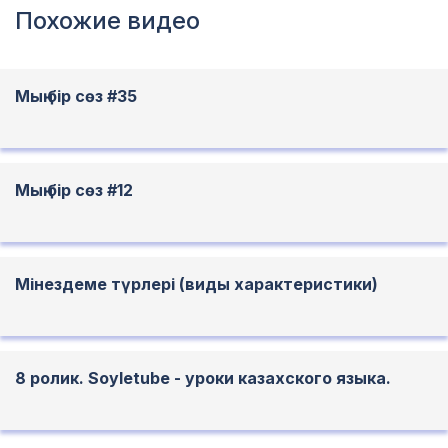
Похожие видео
Мың бір сөз #35
Мың бір сөз #12
Мінездеме түрлері (виды характеристики)
8 ролик. Soyletube - уроки казахского языка.