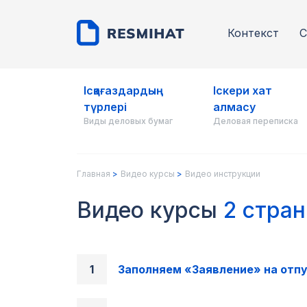
Контекст
С
Ісқағаздардың
Іскери хат
түрлері
алмасу
Виды деловых бумаг
Деловая переписка
Главная
Видео курсы
Видео инструкции
Видео курсы
2 стра
Заполняем «Заявление» на отп