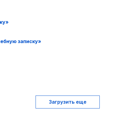
ку»
жебную записку»
Загрузить еще