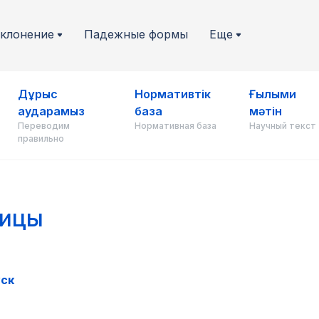
клонение
Падежные формы
Еще
Дұрыс
Нормативтік
Ғылыми
аударамыз
база
мәтін
Переводим
Нормативная база
Научный текст
правильно
ницы
уск