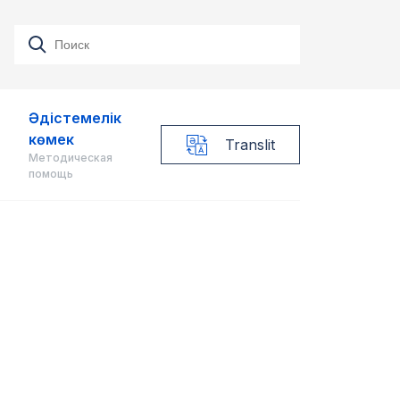
Әдістемелік
көмек
Translit
Методическая
помощь