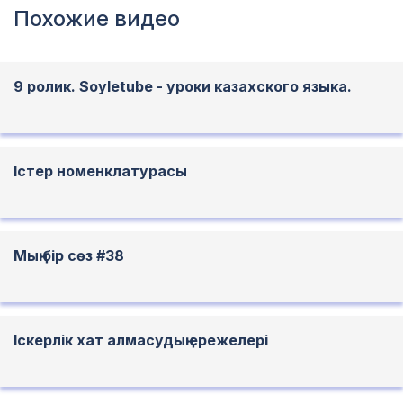
Похожие видео
9 ролик. Soyletube - уроки казахского языка.
Істер номенклатурасы
Мың бір сөз #38
Іскерлік хат алмасудың ережелері