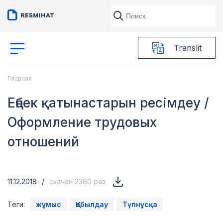
Translit
Главная
Еңбек қатынастарын ресімдеу /
Оформление трудовых
отношений
11.12.2018
/
скачан 2360 раз
Теги:
жұмыс
Қабылдау
Түпнұсқа