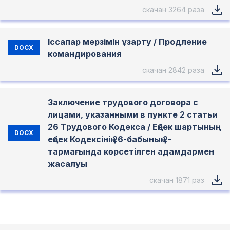
скачан 3264 раза
Іссапар мерзімін ұзарту / Продление
DOCX
командирования
скачан 2842 раза
Заключение трудового договора с
лицами, указанными в пункте 2 статьи
26 Трудового Кодекса / Еңбек шартының
DOCX
еңбек Кодексінiң 26-бабының 2-
тармағында көрсетілген адамдармен
жасалуы
скачан 1871 раз