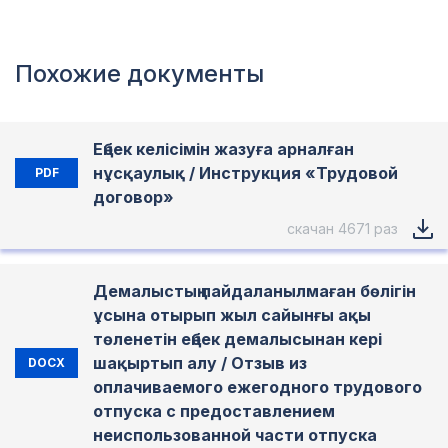
Похожие документы
Еңбек келісімін жазуға арналған
нұсқаулық / Инструкция «Трудовой
PDF
договор»
скачан 4671 раз
Демалыстың пайдаланылмаған бөлігін
ұсына отырып жыл сайынғы ақы
төленетін еңбек демалысынан кері
шақыртып алу / Отзыв из
DOCX
оплачиваемого ежегодного трудового
отпуска с предоставлением
неиспользованной части отпуска