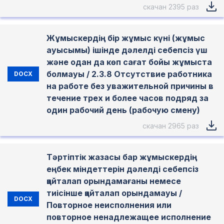
скачан 2395 раз
Жұмыскердің бір жұмыс күні (жұмыс
ауысымы) ішінде дәлелді себепсіз үш
және одан да көп сағат бойы жұмыста
болмауы / 2.3.8 Отсутствие работника
DOCX
на работе без уважительной причины в
течение трех и более часов подряд за
один рабочий день (рабочую смену)
скачан 2965 раз
Тәртіптік жазасы бар жұмыскердің
еңбек міндеттерін дәлелді себепсіз
қайталап орындамағаны немесе
тиісінше қайталап орындамауы /
DOCX
Повторное неисполнения или
повторное ненадлежащее исполнение