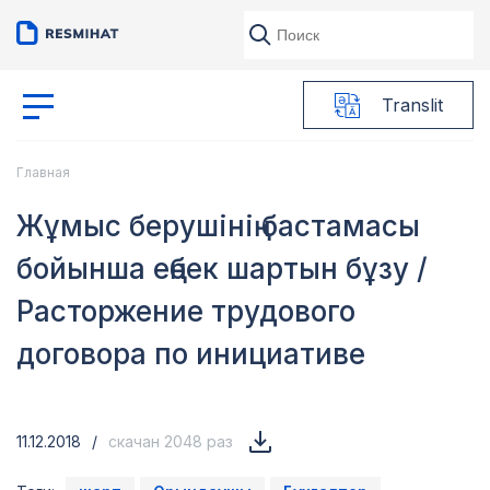
Translit
Главная
Жұмыс берушінің бастамасы
бойынша еңбек шартын бұзу /
Расторжение трудового
договора по инициативе
11.12.2018
/
скачан 2048 раз