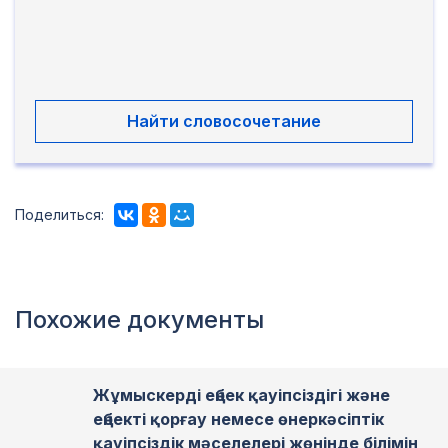
Найти словосочетание
Поделиться:
Похожие документы
Жұмыскерді еңбек қауіпсіздігі және
еңбекті қорғау немесе өнеркәсіптік
қауіпсіздік мәселелері жөнінде білімін