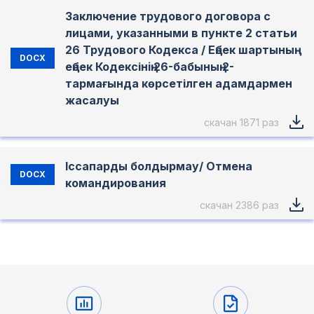
Заключение трудового договора с
лицами, указанными в пункте 2 статьи
26 Трудового Кодекса / Еңбек шартының
DOCX
еңбек Кодексінiң 26-бабының 2-
тармағында көрсетілген адамдармен
жасалуы
скачан 1871 раз
Іссапарды болдырмау/ Отмена
DOCX
командирования
скачан 2386 раз