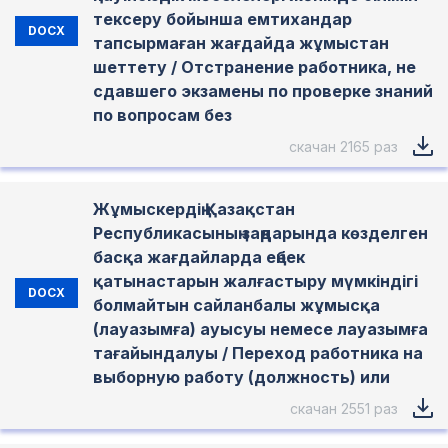
тексеру бойынша емтихандар
DOCX
тапсырмаған жағдайда жұмыстан
шеттету / Отстранение работника, не
сдавшего экзамены по проверке знаний
по вопросам без
скачан 2165 раз
Жұмыскердің Қазақстан
Республикасының заңдарында көзделген
басқа жағдайларда еңбек
қатынастарын жалғастыру мүмкіндігі
DOCX
болмайтын сайланбалы жұмысқа
(лауазымға) ауысуы немесе лауазымға
тағайындалуы / Переход работника на
выборную работу (должность) или
скачан 2551 раз