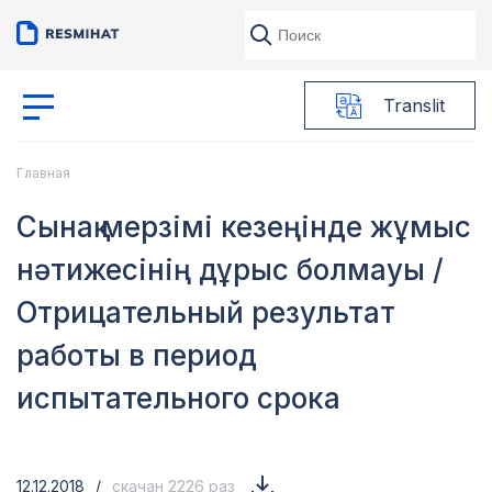
Translit
Главная
Сынақ мерзімі кезеңінде жұмыс
нәтижесінің дұрыс болмауы /
Отрицательный результат
работы в период
испытательного срока
12.12.2018
/
скачан 2226 раз