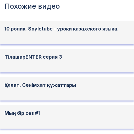
Похожие видео
10 ролик. Soyletube - уроки казахского языка.
ТілашарENTER серия 3
Қолхат, Сенімхат құжаттары
Мың бір сөз #1