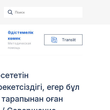
Әдістемелік
көмек
Translit
Методическая
помощь
рсететін
кетсіздігі, егер бұл
 тарапынан оған