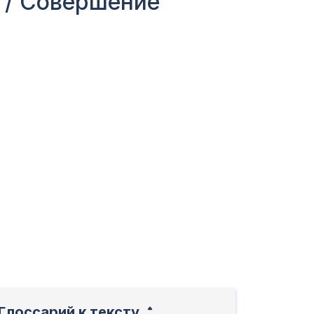
а / Совершение
Глоссарий к тексту