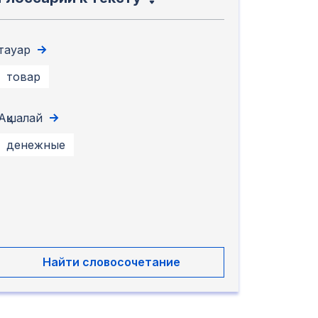
тауар
товар
Ақшалай
денежные
Найти словосочетание