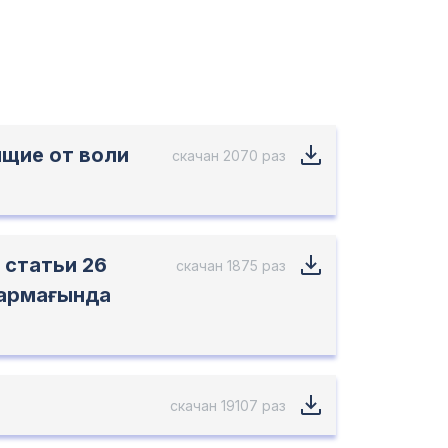
ящие от воли
скачан 2070 раз
 статьи 26
скачан 1875 раз
-тармағында
скачан 19107 раз