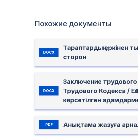
Похожие документы
Тараптардың еркінен т
DOCX
сторон
Заключение трудового 
Трудового Кодекса / Ең
DOCX
көрсетілген адамдарм
Анықтама жазуға арна
PDF