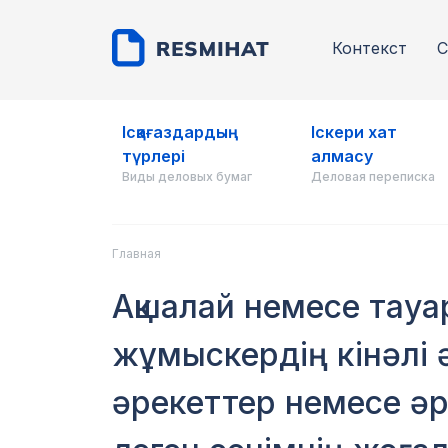
Контекст
С
Ісқағаздардың
Іскери хат
түрлері
алмасу
Виды деловых бумаг
Деловая переписка
Главная
Ақшалай немесе тауар
жұмыскердің кінәлі ә
әрекеттер немесе әр