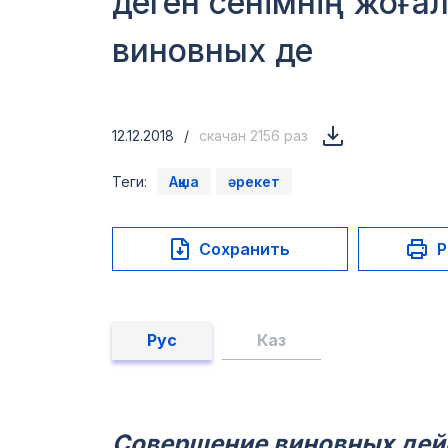
деген сенімнің жоға
виновных де
12.12.2018
/
скачан 2156 раз
Теги:
Ақша
әрекет
Сохранить
Р
Рус
Каз
Совершение виновных дейс