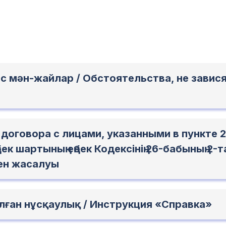
ыс мән-жайлар / Обстоятельства, не завис
договора с лицами, указанными в пункте 2
бек шартының еңбек Кодексінiң 26-бабының 2
ен жасалуы
лған нұсқаулық / Инструкция «Справка»