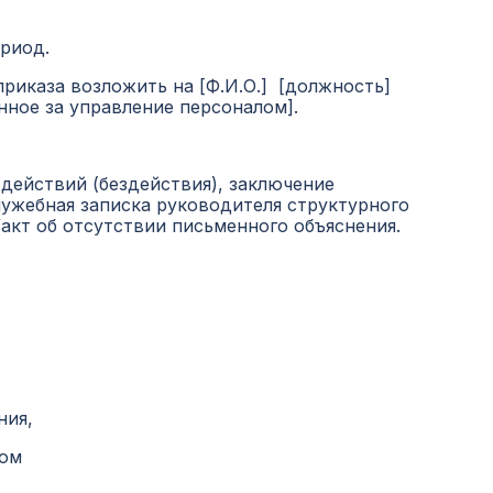
ериод.
приказа возложить на [Ф.И.О.] [должность]
нное за управление персоналом].
действий (бездействия), заключение
лужебная записка руководителя структурного
акт об отсутствии письменного объяснения.
ния,
лом