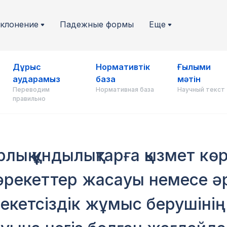
клонение
Падежные формы
Еще
Дұрыс
Нормативтік
Ғылыми
аударамыз
база
мәтін
Переводим
Нормативная база
Научный текст
правильно
лық құндылықтарға қызмет кө
рекеттер жасауы немесе әре
екетсіздік жұмыс берушінің