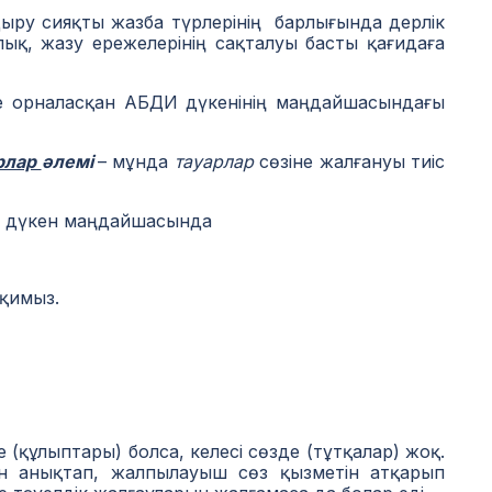
у сияқты жазба түрлерінің барлығында дерлік
лық, жазу ережелерінің сақталуы басты қағидаға
орналасқан АБДИ дүкенінің маңдайшасындағы
рлар
әлемі
– мұнда
тауарлар
сөзіне жалғануы тиіс
н дүкен маңдайшасында
оқимыз.
 (құлыптары) болса, келесі сөзде (тұтқалар) жоқ.
есін анықтап, жалпылауыш сөз қызметін атқарып