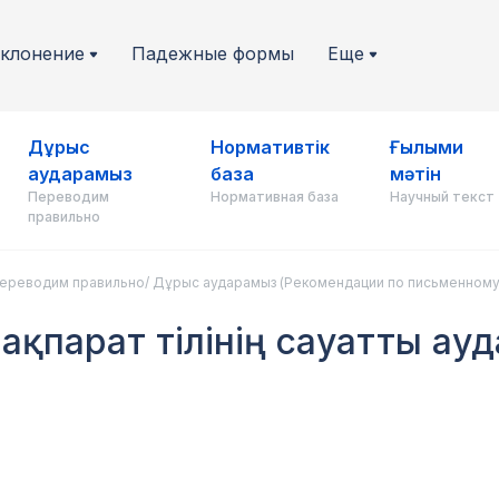
клонение
Падежные формы
Еще
Дұрыс
Нормативтік
Ғылыми
аударамыз
база
мәтін
Переводим
Нормативная база
Научный текст
правильно
ереводим правильно/ Дұрыс аударамыз (Рекомендации по письменному
 ақпарат тілінің сауатты ау