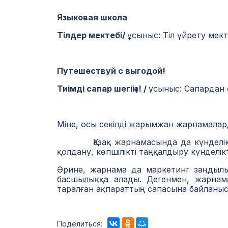
Языковая школа
Тілдер мектебі/
ұсыныс: Тіл үйрету мект
Путешествуй с выгодой!
Тиімді сапар шегіңіз! /
ұсыныс: Сапардан 
Міне, осы секілді жарымжан жарнамалард
Қазақ жарнамасында да күнделікті і
қолдану, көпшілікті таңқалдыру күнделі
Әрине, жарнама да маркетинг заңдылы
басшылыққа алады. Дегенмен, жарнама
таралған ақпараттың сапасына байланыс
Поделиться: