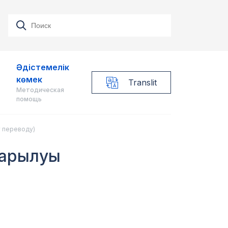
Әдістемелік
көмек
Translit
Методическая
помощь
 переводу)
дарылуы