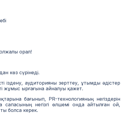
ебі
олжалы орал!
ан көз сүрінеді.
здену, аудиторияны зерттеу, ұтымды әдістер
кті жұмыс ырғағына айналуы қажет.
қтарына бағынып, PR-технологияның негіздерін
 сапасының негізгі өлшемі онда айтылған ой,
ты болса керек.