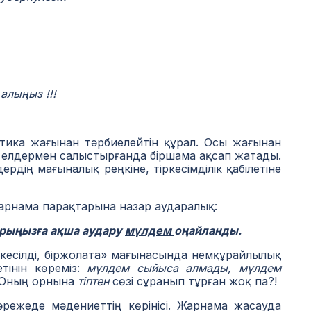
 алыңыз !!!
ика жағынан тәрбиелейтін құрал. Осы жағынан
қа елдермен салыстырғанда бiршама ақсап жатады.
рдің мағыналық реңкіне, тіркесімділік қабілетіне
арнама парақтарына назар аударалық:
арыңызға ақша аудару
мүлдем
оңайланды.
ді-кесілді, біржолата» мағынасында немқұрайлылық
тінін көреміз:
мүлдем сыйыса алмады, мүлдем
 Оның орнына
тіптен
сөзі сұранып тұрған жоқ па?!
әрежеде мәдениеттің көрінісі. Жарнама жасауда