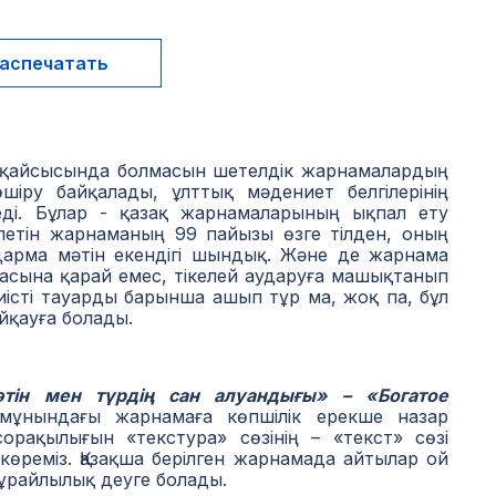
аспечатать
ай-қайсысында болмасын шетелдік жарнамалардың
іру байқалады, ұлттық мәдениет белгілерінің
неді. Бұлар - қазақ жарнамаларының ықпал ету
рілетін жарнаманың 99 пайызы өзге тілден, оның
ударма мәтін екендігі шындық. Және де жарнама
ынасына қарай емес, тiкелей аударуға машықтанып
иісті тауарды барынша ашып тұр ма, жоқ па, бұл
йқауға болады.
тін мен түрдің сан алуандығы» – «Богатое
ұнындағы жарнамаға көпшілік ерекше назар
рақылығын «текстура» сөзінің – «текст» сөзі
көреміз. Қазақша берілген жарнамада айтылар ой
құрайлылық деуге болады.