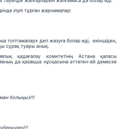
е тәуелдік жалғауларын жалғамаса да болар еді.
інде ілулі тұрған жарнамалар:
аңа топтамалар» деп жазуға болар еді, екіншіден,
ы сұрақ туары анық.
иялық қадағалау комитетінің Астана қаласы
маның да қазақша нұсқасына әттеген-ай демеске
 аман болыңыз!!!
уберкулез!!!