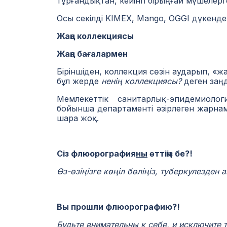
тұрғандықтан, кейінгі бірыңғай мүшелерг
Осы секілді KIMEX, Mango, OGGI дүкендер
Жаңа коллекциясы
Жаңа бағалармен
Біріншіден, коллекция сөзін аударып, «ж
бұл жерде
ненің коллекциясы?
деген заңд
Мемлекеттік санитарлық-эпидемиолог
бойынша департаменті әзірлеген жарна
шара жоқ.
Сіз флюорография
ны
өттіңіз бе?!
Өз-өзіңізге көңіл бөліңіз, туберкулезден
Вы прошли флюорографию?!
Будьте внимательны к себе, и исключите т