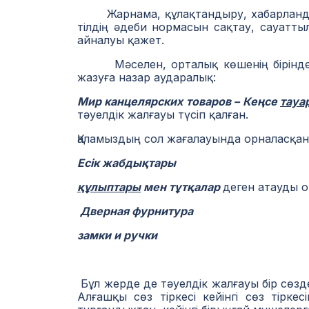
Жарнама, құлақтандыру, хабарландыр
тілдің әдеби нормасын сақтау, сауатты
айналуы қажет.
Мәселен, орталық көшенің бірінде 
жазуға назар аударалық:
Мир канцелярских товаров – Кеңсе
тауа
тәуелдік жалғауы түсіп қалған.
Қаламыздың сол жағалауында орналасқа
Есік жабдықтары
құлыптары
мен тұтқалар
деген атауды 
Дверная фурнитура
замки и ручки
Бұл жерде де тәуелдік жалғауы бір сөзде
Алғашқы сөз тіркесі кейінгі сөз тірк