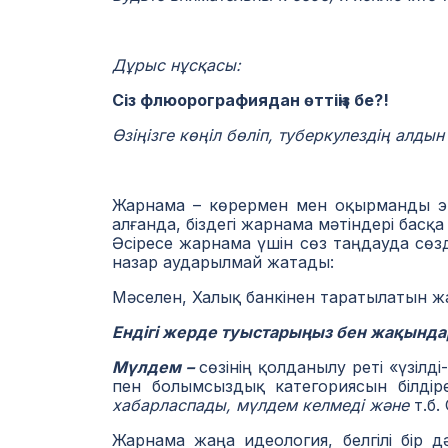
Дұрыс нұсқасы:
Сіз флюорографиядан өттіңіз бе?!
Өзіңізге көңіл бөліп, туберкулездің алдын
Жарнама – көрермен мен оқырманды эт
алғанда, бiздегi жарнама мәтіндері бас
Әсіресе жарнама үшін сөз таңдауда сөзде
назар аударылмай жатады:
Мәселен, Халық банкінен таратылатын ж
Ендігі жерде туыстарыңыз бен жақынд
Мүлдем –
сөзінің қолданылу реті «үзіл
пен болымсыздық категориясын білдіре
хабарласпады, мүлдем келмеді және
т.б.
Жарнама жаңа идеология, белгілі бір д