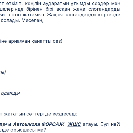
лт еткізіп, көңілін аударатын ұтымды сөздер мен
елерінде бірінен бірі асқан жаңа слогандарды
ыз, естіп жатамыз. Жақсы слогандарды көргенде
 болады. Мәселен,
не арналған қанатты сөз)
сы)
в одежды
 жататын сәттері де кездеседі:
дағы
Автошкола ФОРСАЖ
ЖШС
атауы. Бұл не?!
әлде орысшасы ма?