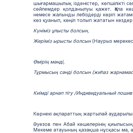
шығармашылық ізденістер, көпшілікті се
сөйлемдер қолданылуы қажет. Қала көш
немесе жалынды лебіздерді көріп жатам
көз қуанып, көңіл толып жататын кездер
Күніміз ұлысты болсын,
Жеріміз ырысты болсын
(Наурыз мерекесі
Өмірің мәнді,
Тұрмысың сәнді болсын (жиһаз жарнама
Киімді арнап тігу /Индивидуальный поши
Көрнекі ақпараттың жартылай аударылып
Әуезов пен Абай көшелерінің қиылысын
Мекеме атауының қазақша нұсқасы ма, 