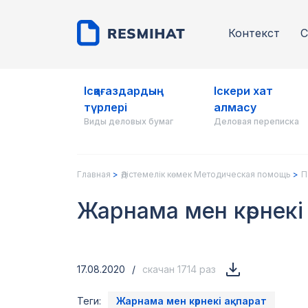
Контекст
С
Ісқағаздардың
Іскери хат
түрлері
алмасу
Виды деловых бумаг
Деловая переписка
Главная
Әдістемелік көмек Методическая помощь
П
Жарнама мен көрнекі
17.08.2020
/
скачан 1714 раз
Теги:
Жарнама мен көрнекі ақпарат