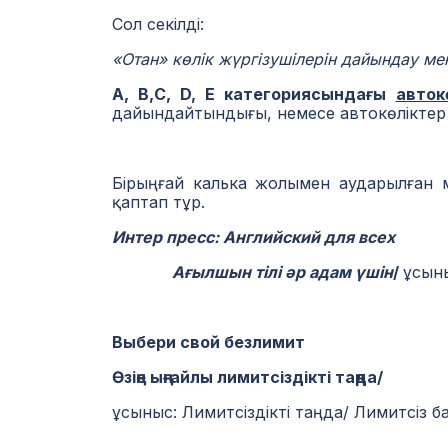
Сол секілді:
«Отан» көлік жүргізушілерін дайындау ме
А, В,С, D, Е категориясындағы
авток
дайындайтындығы, немесе автокөліктер 
Бірыңғай калька жолымен аударылған 
қаптап тұр.
Интер пресс: Английский для всех
Ағылшын тілі әр адам үшін
/
ұсыны
Выбери свой безлимит
Өзіңе ыңғайлы лимитсіздікті таңда/
ұсыныс: Лимитсіздікті таңда/ Лимитсіз 