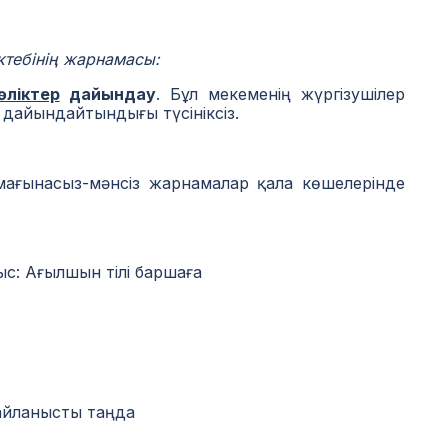
ктебінің жарнамасы:
өліктер
дайындау
. Бұл мекеменің жүргізушілер
дайындайтындығы түсініксіз.
мағынасыз-мәнсіз жарнамалар қала көшелерінде
с: Ағылшын тілі баршаға
байланысты таңда