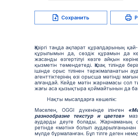
Сохранить
Р
Қазіргі таңда ақпарат құралдарының қ
құрылымын да, сөздік құрамын да көш
жасанды өзгертілуі көзге айқын көрі
қызметін төмендетеді. Қазақ тілінде бе
ішінде орыс тілінен тәржімаланатын а
агенттiктерiнің өзі орысша мәтiндi мағ
алғандай. Кейде мәтiн жарнамасы сол т
жағы аса қызықтыра қоймайтынын да ба
Нақты мысалдарға көшелік:
Мәселен, OGGI дүкенінде ілінген
«Мә
разнообразие текстур и цветов»
мазм
аударды деуге болады. Жарнаманың со
ретінде «мәтін» болып аударылғанынан 
мүлде бұрмаланған. Бұл тілге деген нем