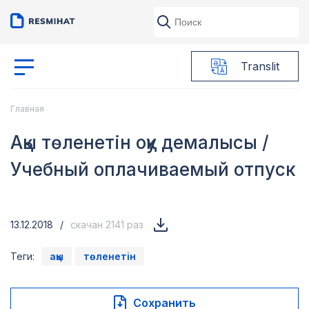
Translit
Главная
Ақы төленетін оқу демалысы /
Учебный оплачиваемый отпуск
13.12.2018
/
скачан 2141 раз
Теги:
ақы
төленетін
Сохранить