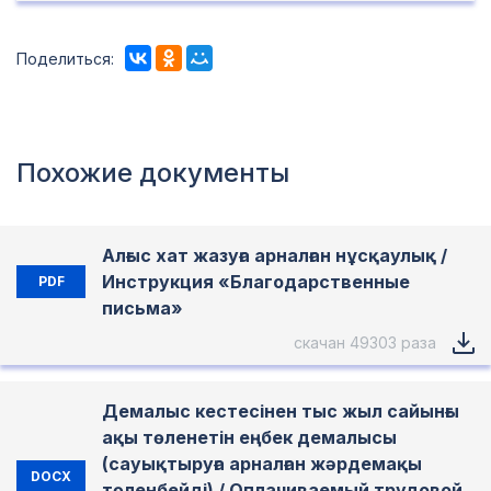
Поделиться:
Похожие документы
Алғыс хат жазуға арналған нұсқаулық /
Инструкция «Благодарственные
PDF
письма»
скачан 49303 раза
Демалыс кестесінен тыс жыл сайынғы
ақы төленетін еңбек демалысы
(сауықтыруға арналған жәрдемақы
DOCX
төленбейді) / Оплачиваемый трудовой