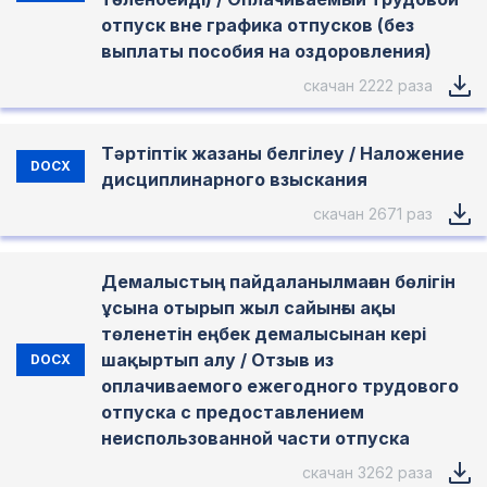
отпуск вне графика отпусков (без
выплаты пособия на оздоровления)
скачан 2222 раза
Тәртіптік жазаны белгілеу / Наложение
DOCX
дисциплинарного взыскания
скачан 2671 раз
Демалыстың пайдаланылмаған бөлігін
ұсына отырып жыл сайынғы ақы
төленетін еңбек демалысынан кері
шақыртып алу / Отзыв из
DOCX
оплачиваемого ежегодного трудового
отпуска с предоставлением
неиспользованной части отпуска
скачан 3262 раза