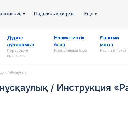
клонение
Падежные формы
Еще
Дұрыс
Нормативтік
Ғылыми
аударамыз
база
мәтін
Переводим
Нормативная база
Научный текст
правильно
ции / Нұсқаулық
н нұсқаулық / Инструкция «