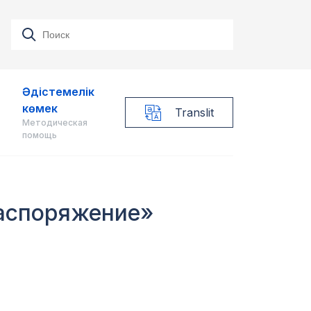
Әдістемелік
көмек
Translit
Методическая
помощь
Распоряжение»