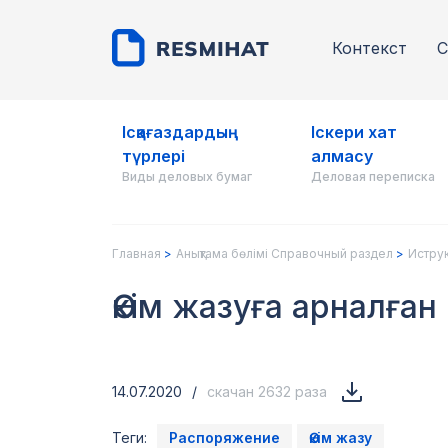
Контекст
С
Ісқағаздардың
Іскери хат
түрлері
алмасу
Виды деловых бумаг
Деловая переписка
Главная
Анықтама бөлімі Справочный раздел
Иструк
Өкім жазуға арналға
14.07.2020
/
скачан 2632 раза
Теги:
Распоряжение
Өкім жазу