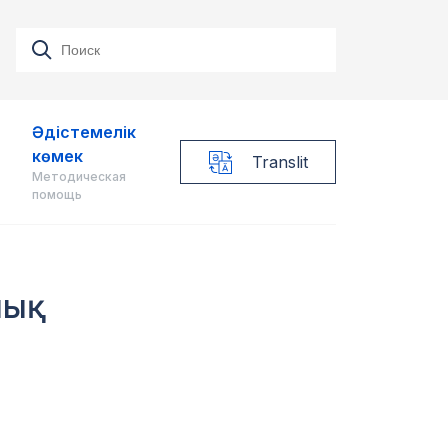
Әдістемелік
көмек
Translit
Методическая
помощь
ық