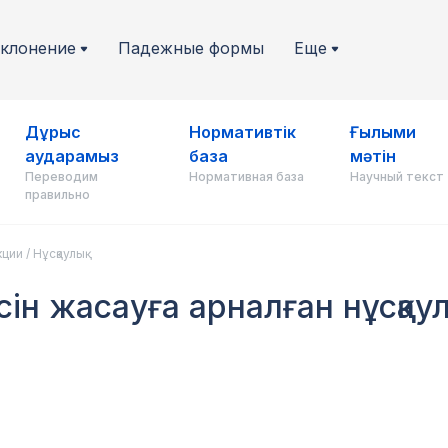
клонение
Падежные формы
Еще
Дұрыс
Нормативтік
Ғылыми
аударамыз
база
мәтін
Переводим
Нормативная база
Научный текст
правильно
ции / Нұсқаулық
сін жасауға арналған нұсқаул