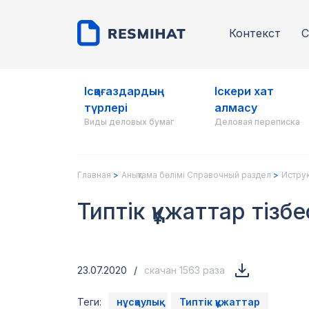
Контекст
С
Ісқағаздардың
Іскери хат
түрлері
алмасу
Виды деловых бумаг
Деловая переписка
Главная
Анықтама бөлімі Справочный раздел
Иструк
Типтік құжаттар тізбе
23.07.2020
/
скачан 1563 раза
Теги:
нұсқаулық
Типтік құжаттар