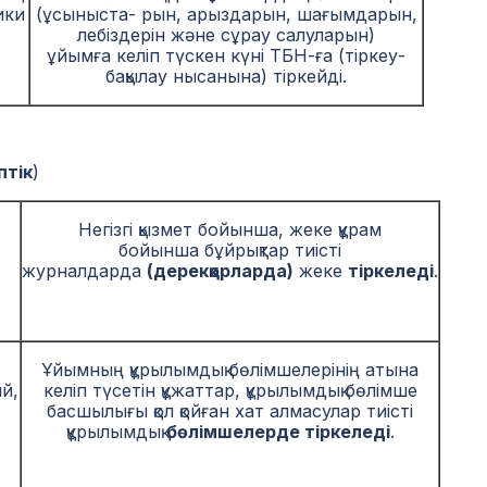
ики
(ұсыныста- рын, арыздарын, шағымдарын,
лебіздерін және сұрау салуларын)
ұйымға келіп түскен күні ТБН-ға (тіркеу-
бақылау нысанына) тіркейді.
птік
)
Негізгі қызмет бойынша, жеке құрам
бойынша бұйрықтар тиісті
журналдарда
(дерекқорларда)
жеке
тіркеледі
.
Ұйымның құрылымдық бөлімшелерінің атына
й,
келіп түсетін құжаттар, құрылымдық бөлімше
басшылығы қол қойған хат алмасулар тиісті
құрылымдық
бөлімшелерде тіркеледі
.