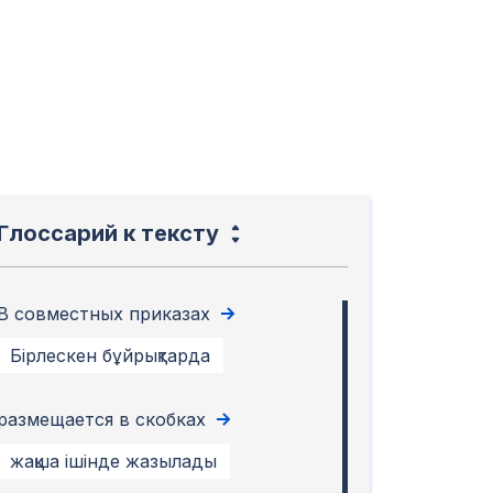
Глоссарий к тексту
В совместных приказах
Бірлескен бұйрықтарда
размещается в скобках
жақша ішінде жазылады