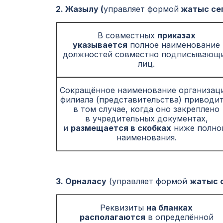
2. Жазылу (
управляет формой
жатыс сеп
В совместных
приказах
указывается
полное наименование
должностей совместно подписывающ
лиц.
Сокращённое наименование организац
филиала (представительства) приводи
в том случае, когда оно закреплено
в учредительных документах,
и
размещается в скобках
ниже полно
наименования.
3. Орналасу
(управляет формой
жатыс с
Реквизиты
на бланках
располагаются
в определённой