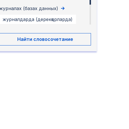
журналах (базах данных)
журналдарда (дерекқорларда)
регистрируются
Найти словосочетание
тіркеледі