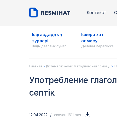
Контекст
С
Ісқағаздардың
Іскери хат
түрлері
алмасу
Виды деловых бумаг
Деловая переписка
Главная
Әдістемелік көмек Методическая помощь
П
Употребление глаго
септік
12.04.2022
/
скачан 1611 раз