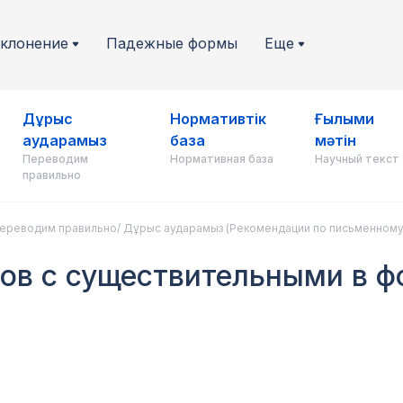
клонение
Падежные формы
Еще
Дұрыс
Нормативтік
Ғылыми
аударамыз
база
мәтін
Переводим
Нормативная база
Научный текст
правильно
ереводим правильно/ Дұрыс аударамыз (Рекомендации по письменному
лов с существительными в 