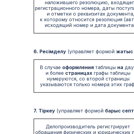
наложившего резолюцию, входящег
регистрационного номера, даты поступ
и отметки о реквизитах документа
к которому относится резолюция (авт
исходящий номер и дата документа)
6. Ресімделу
(управляет формой
жатыс 
В случае
оформления
таблицы
на
дву
и более
страницах
графы таблицы
нумеруются, со второй страницы
указываются только номера этих граф
7. Тіркеу
(управляет формой
барыс септ
Делопроизводитель регистрирует
обращения физических и юридических 