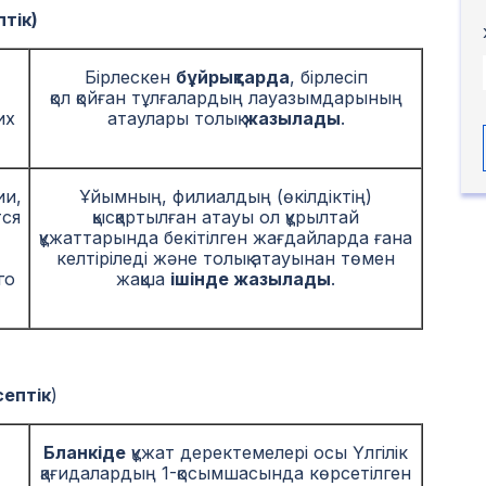
тік)
Бірлескен
бұйрықтарда
, бірлесіп
қол қойған тұлғалардың лауазымдарының
их
атаулары толық
жазылады
.
ии,
Ұйымның, филиалдың (өкілдіктің)
тся
қысқартылған атауы ол құрылтай
құжаттарында бекітілген жағдайларда ғана
келтіріледі және толық атауынан төмен
го
жақша
ішінде жазылады
.
ептік
)
Бланкіде
құжат деректемелері осы Үлгілік
қағидалардың 1-қосымшасында көрсетілген