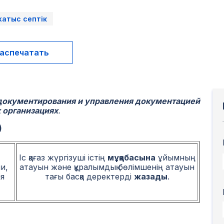
жатыс септік
аспечатать
документирования и управления документацией
 организациях
.
)
Іс қағаз жүргізуші істің
мұқабасына
ұйымның
и,
атауын және құралымдық бөлімшенің атауын
я
тағы басқа деректерді
жазады
.