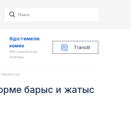
Әдістемелік
көмек
Translit
Методическая
помощь
 переводу)
форме барыс и жатыс