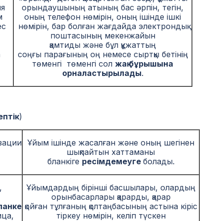
ля
орындаушының атының бас әрпін, тегін,
м
оның телефон нөмірін, оның ішінде ішкі
ес
нөмірін, бар болған жағдайда электрондық
поштасының мекенжайын
қамтиды және бұл құжаттың
а
соңғы парағының оң немесе сыртқы бетінің
төменгі төменгі cол
жақ бұрышына
орналастырылады
.
ептік
)
зации
Ұйым ішінде жасалған және оның шегінен
шықпайтын хаттаманы
бланкіге
ресімдемеуге
болады.
,
Ұйымдардың бірінші басшылары, олардың
орынбасарлары қарарды, қарар
ланке
қойған тұлғаның қолтаңбасының астына кіріс
ца,
тіркеу нөмірін, келіп түскен