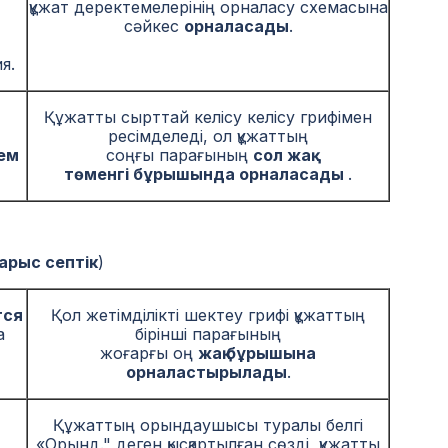
құжат деректемелерінің орналасу схемасына
сәйкес
орналасады
.
я.
Құжатты сырттай келісу келісу грифімен
ресімделеді, ол құжаттың
ем
соңғы парағының
сол жақ
төменгі бұрышында орналасады
.
арыс септік
)
тся
Қол жетімділікті шектеу грифі құжаттың
а
бірінші парағының
жоғарғы оң
жақ бұрышына
орналастырылады
.
Құжаттың орындаушысы туралы белгі
,
«Орынд." деген қысқартылған сөзді, құжатты