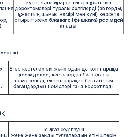
о
күнін және қарарға тиесілі құжаттың
ления
деректемелері туралы белгілерді (авторды,
,
құжаттың шығыс нөмірі мен күні) көрсете
ор,
отырып жеке
бланкiге (фишкаға) ресімдей
.
алады
.
септік
)
х
Егер кестелер екі және одан да көп
парақта
ресімделсе
, кестелердің бағандары
нөмірленеді, екінші парақтан бастап осы
.
бағандардың нөмірлері ғана көрсетіледі.
ік
)
Іс қағаз жүргізуші
лиц
жеке және заңды тұлғалардың өтініштерін