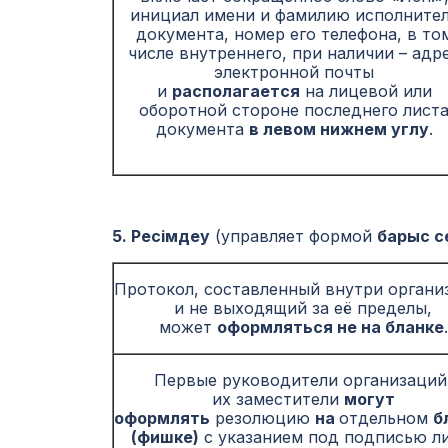
инициал имени и фамилию исполните
документа, номер его телефона, в то
числе внутреннего, при наличии – адр
электронной почты
и
располагается
на лицевой или
оборотной стороне последнего лист
документа
в левом нижнем углу
.
5. Ресімдеу
(управляет формой
барыс с
Протокол, составленный внутри органи
и не выходящий за её пределы,
может
оформляться не на бланке
.
Первые руководители организаций
их заместители
могут
оформлять
резолюцию
на
отдельном
б
(фишке)
с указанием под подписью ли