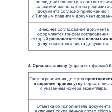
последовательности в соответствии
со схемой расположения реквизитов
документа согласно приложению 1
к Типовым правилам документировани
Внешнее согласование документа
оформляется грифом согласования,
который
располагается в левом нижн
углу
последнего листа документа.
4. Орналастырылу
(управляет формой
б
Гриф ограничения доступа
проставляе
в верхнем правом углу
первого лист
с указанием номера экземпляра.
Отметка об исполнителе документа
включает сокращённое слово «Исп.»