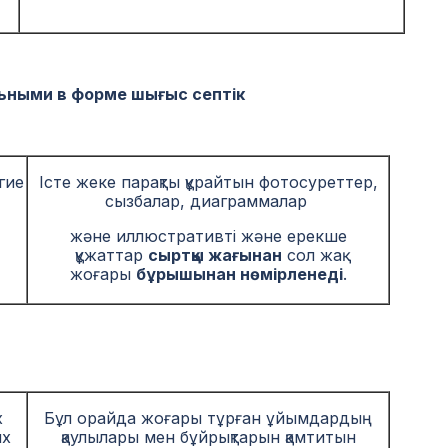
ьными в форме шығыс септік
гие
Істе жеке парақты құрайтын фотосуреттер,
сызбалар, диаграммалар
және иллюстративті және ерекше
құжаттар
сыртқы жағынан
сол жақ
жоғары
бұрышынан нөмірленеді
.
х
Бұл орайда жоғары тұрған ұйымдардың
их
қаулылары мен бұйрықтарын қамтитын